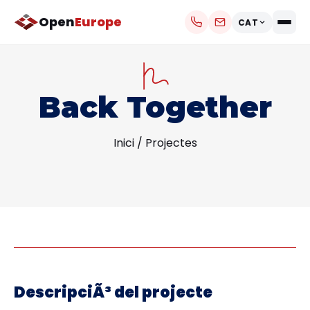
Open
Europe
CAT
Back Together
Inici
/
Projectes
DescripciÃ³ del projecte