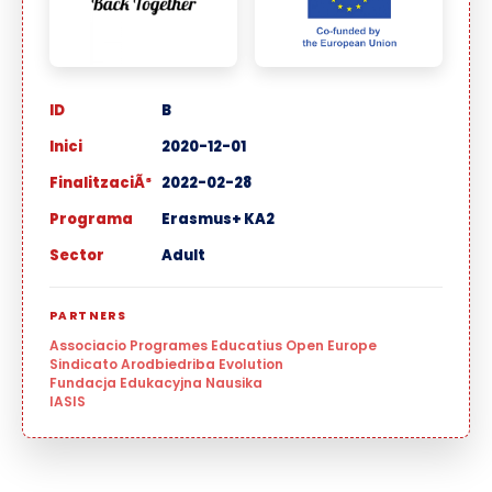
ID
B
Inici
2020-12-01
FinalitzaciÃ³
2022-02-28
Programa
Erasmus+ KA2
Sector
Adult
PARTNERS
Associacio Programes Educatius Open Europe
Sindicato Arodbiedriba Evolution
Fundacja Edukacyjna Nausika
IASIS