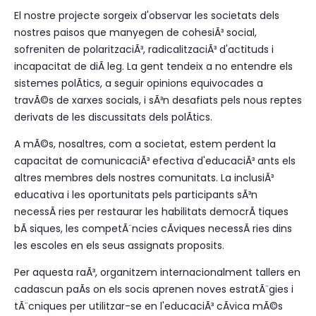
El nostre projecte sorgeix d'observar les societats dels
nostres paisos que manyegen de cohesiÃ³ social,
sofreniten de polaritzaciÃ³, radicalitzaciÃ³ d'actituds i
incapacitat de diÃ leg. La gent tendeix a no entendre els
sistemes polÃ­tics, a seguir opinions equivocades a
travÃ©s de xarxes socials, i sÃ³n desafiats pels nous reptes
derivats de les discussitats dels polÃ­tics.
A mÃ©s, nosaltres, com a societat, estem perdent la
capacitat de comunicaciÃ³ efectiva d'educaciÃ³ ants els
altres membres dels nostres comunitats. La inclusiÃ³
educativa i les oportunitats pels participants sÃ³n
necessÃ ries per restaurar les habilitats democrÃ tiques
bÃ siques, les competÃ¨ncies cÃ­viques necessÃ ries dins
les escoles en els seus assignats proposits.
Per aquesta raÃ³, organitzem internacionalment tallers en
cadascun paÃ­s on els socis aprenen noves estratÃ¨gies i
tÃ¨cniques per utilitzar-se en l'educaciÃ³ cÃ­vica mÃ©s