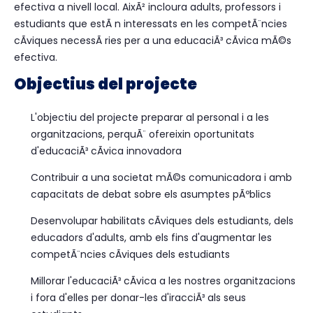
efectiva a nivell local. AixÃ² incloura adults, professors i
estudiants que estÃ n interessats en les competÃ¨ncies
cÃ­viques necessÃ ries per a una educaciÃ³ cÃ­vica mÃ©s
efectiva.
Objectius del projecte
L'objectiu del projecte preparar al personal i a les
organitzacions, perquÃ¨ ofereixin oportunitats
d'educaciÃ³ cÃ­vica innovadora
Contribuir a una societat mÃ©s comunicadora i amb
capacitats de debat sobre els asumptes pÃºblics
Desenvolupar habilitats cÃ­viques dels estudiants, dels
educadors d'adults, amb els fins d'augmentar les
competÃ¨ncies cÃ­viques dels estudiants
Millorar l'educaciÃ³ cÃ­vica a les nostres organitzacions
i fora d'elles per donar-les d'iracciÃ³ als seus