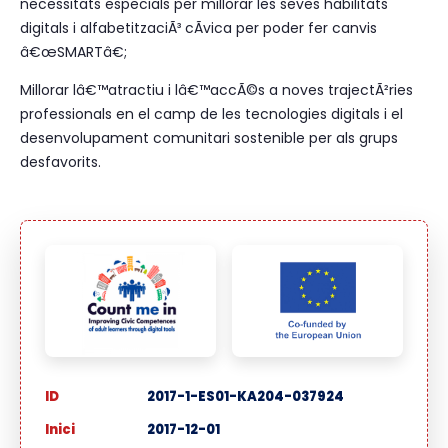
necessitats especials per millorar les seves habilitats
digitals i alfabetitzaciÃ³ cÃ­vica per poder fer canvis
â€œSMARTâ€;
Millorar lâ€™atractiu i lâ€™accÃ©s a noves trajectÃ²ries
professionals en el camp de les tecnologies digitals i el
desenvolupament comunitari sostenible per als grups
desfavorits.
ID
2017-1-ES01-KA204-037924
Inici
2017-12-01