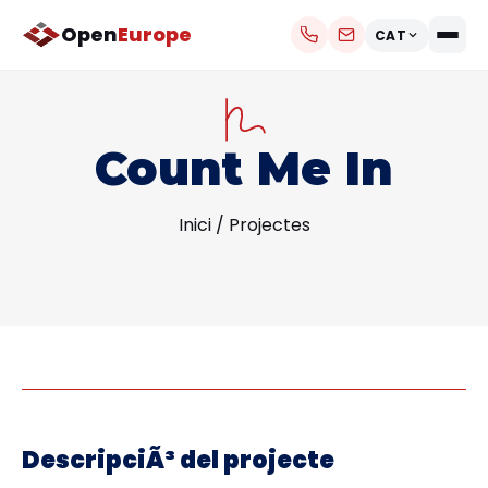
Open
Europe
CAT
Count Me In
Inici
/
Projectes
DescripciÃ³ del projecte