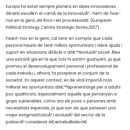
Europa ha estat sempre pionera en idees innovadores.
â€œSi escollim el camÃ­ de la innovaciÃ³... hem de fixar-
nos en la gent, els llocs i els processosâ€ (European
Political Strategy Centre Strategic Notes,2017).
Fixant-nos en la gent, cal tenir en compte que cada
persona hauria de tenir millors oportunitats i rebre ajuda i
suport en situacions difÃ­cils o dâ€™exclusiÃ³ social. Ã‰s
una estratÃ¨gia en la que tots hi sortim guanyant, ja que
promou el desenvolupament personal i professional de
cada individu i, alhora, fa prosperar el conjunt de la
societat. En aquest context, es de vital importÃ ncia
millorar les oportunitats dâ€™aprenentatge per a adults
poc qualificats, especialment aquells que pertanyen a
grups vulnerables, como ara els joves o persones amb
necessitats especials, ja que son els que pateixen una
major estigmatitzaciÃ³ i exclusiÃ³ del sector de la
poblaciÃ³ considerat â€œtreballadorâ€.