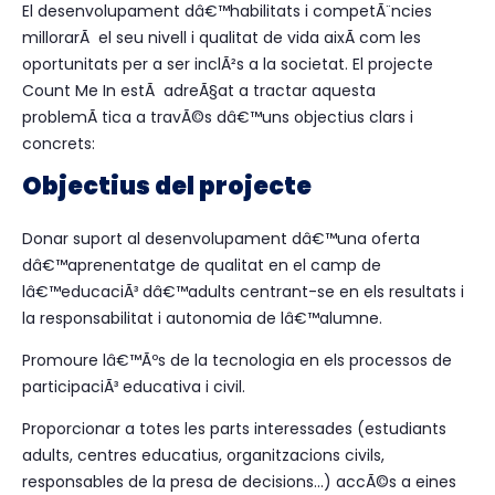
El desenvolupament dâ€™habilitats i competÃ¨ncies
millorarÃ el seu nivell i qualitat de vida aixÃ­ com les
oportunitats per a ser inclÃ²s a la societat. El projecte
Count Me In estÃ adreÃ§at a tractar aquesta
problemÃ tica a travÃ©s dâ€™uns objectius clars i
concrets:
Objectius del projecte
Donar suport al desenvolupament dâ€™una oferta
dâ€™aprenentatge de qualitat en el camp de
lâ€™educaciÃ³ dâ€™adults centrant-se en els resultats i
la responsabilitat i autonomia de lâ€™alumne.
Promoure lâ€™Ãºs de la tecnologia en els processos de
participaciÃ³ educativa i civil.
Proporcionar a totes les parts interessades (estudiants
adults, centres educatius, organitzacions civils,
responsables de la presa de decisions...) accÃ©s a eines