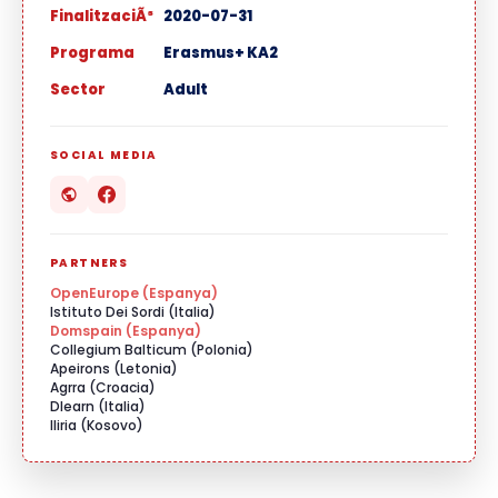
FinalitzaciÃ³
2020-07-31
Programa
Erasmus+ KA2
Sector
Adult
SOCIAL MEDIA
PARTNERS
OpenEurope (Espanya)
Istituto Dei Sordi (Italia)
Domspain (Espanya)
Collegium Balticum (Polonia)
Apeirons (Letonia)
Agrra (Croacia)
Dlearn (Italia)
Iliria (Kosovo)