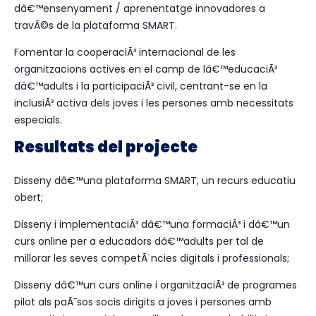
dâ€™ensenyament / aprenentatge innovadores a
travÃ©s de la plataforma SMART.
Fomentar la cooperaciÃ³ internacional de les
organitzacions actives en el camp de lâ€™educaciÃ³
dâ€™adults i la participaciÃ³ civil, centrant-se en la
inclusiÃ³ activa dels joves i les persones amb necessitats
especials.
Resultats del projecte
Disseny dâ€™una plataforma SMART, un recurs educatiu
obert;
Disseny i implementaciÃ³ dâ€™una formaciÃ³ i dâ€™un
curs online per a educadors dâ€™adults per tal de
millorar les seves competÃ¨ncies digitals i professionals;
Disseny dâ€™un curs online i organitzaciÃ³ de programes
pilot als paÃ¯sos socis dirigits a joves i persones amb