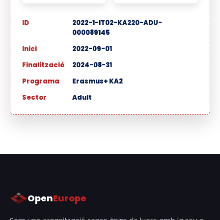
ID
2022-1-IT02-KA220-ADU-
000089145
Inici
2022-09-01
Finalització
2024-08-31
Programa
Erasmus+ KA2
Sector
Adult
Open
Europe