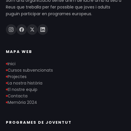
Som una organització sense ànim de lucre amb la seu a
Reus que treballa per fer possible que joves i adults
puguin participar en programes europeus.
MAPA WEB
Inici
Cursos subvencionats
Projectes
La nostra història
El nostre equip
Contacta
Memòria 2024
PROGRAMES DE JOVENTUT