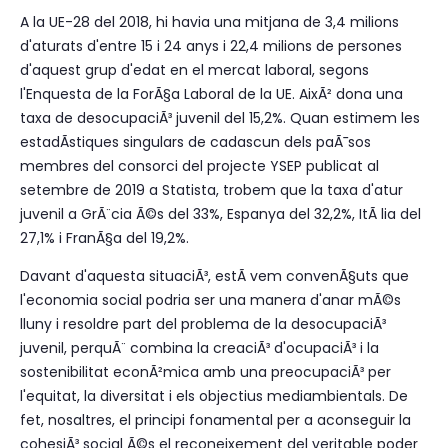
A la UE-28 del 2018, hi havia una mitjana de 3,4 milions
d'aturats d'entre 15 i 24 anys i 22,4 milions de persones
d'aquest grup d'edat en el mercat laboral, segons
l'Enquesta de la ForÃ§a Laboral de la UE. AixÃ² dona una
taxa de desocupaciÃ³ juvenil del 15,2%. Quan estimem les
estadÃ­stiques singulars de cadascun dels paÃ¯sos
membres del consorci del projecte YSEP publicat al
setembre de 2019 a Statista, trobem que la taxa d'atur
juvenil a GrÃ¨cia Ã©s del 33%, Espanya del 32,2%, ItÃ lia del
27,1% i FranÃ§a del 19,2%.
Davant d'aquesta situaciÃ³, estÃ vem convenÃ§uts que
l'economia social podria ser una manera d'anar mÃ©s
lluny i resoldre part del problema de la desocupaciÃ³
juvenil, perquÃ¨ combina la creaciÃ³ d'ocupaciÃ³ i la
sostenibilitat econÃ²mica amb una preocupaciÃ³ per
l'equitat, la diversitat i els objectius mediambientals. De
fet, nosaltres, el principi fonamental per a aconseguir la
cohesiÃ³ social Ã©s el reconeixement del veritable poder