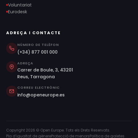
Voluntariat
Eurodesk
ADREÇA I CONTACTE
NÚMERO DE TELÈFON
(+34) 877 001 000
ADREÇA
Carrer de Boule, 3, 43201
Reus, Tarragona
CORREU ELECTRÒNIC
info@openeurope.es
Copyright 2026 © Open Europe. Tots els Drets Reservats.
Pla d’igualtat de gènere
Protecció de menors
Política de galetes