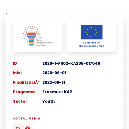
ID
2020-1-FR02-KA205-017049
Inici
2020-09-01
FinalitzaciÃ³
2022-08-31
Programa
Erasmus+ KA2
Sector
Youth
SOCIAL MEDIA