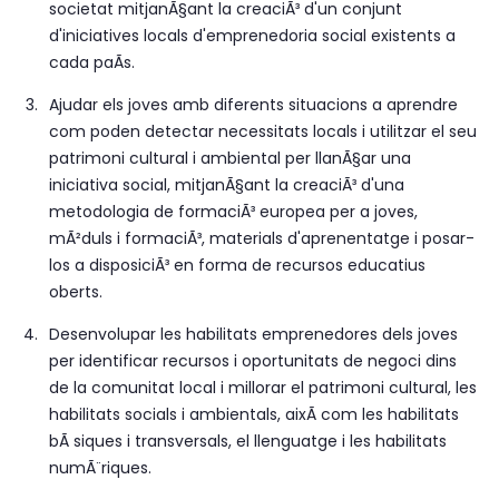
societat mitjanÃ§ant la creaciÃ³ d'un conjunt
d'iniciatives locals d'emprenedoria social existents a
cada paÃ­s.
Ajudar els joves amb diferents situacions a aprendre
com poden detectar necessitats locals i utilitzar el seu
patrimoni cultural i ambiental per llanÃ§ar una
iniciativa social, mitjanÃ§ant la creaciÃ³ d'una
metodologia de formaciÃ³ europea per a joves,
mÃ²duls i formaciÃ³, materials d'aprenentatge i posar-
los a disposiciÃ³ en forma de recursos educatius
oberts.
Desenvolupar les habilitats emprenedores dels joves
per identificar recursos i oportunitats de negoci dins
de la comunitat local i millorar el patrimoni cultural, les
habilitats socials i ambientals, aixÃ­ com les habilitats
bÃ siques i transversals, el llenguatge i les habilitats
numÃ¨riques.