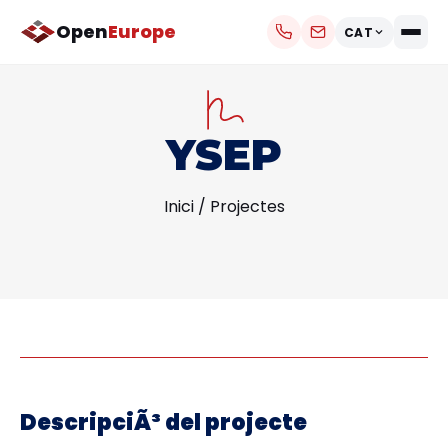
Open
Europe
CAT
YSEP
Inici
/
Projectes
DescripciÃ³ del projecte