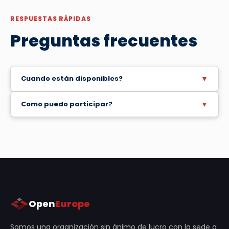
RESPUESTAS RÁPIDAS
Preguntas frecuentes
Cuando están disponibles?
▼
A partir de diciembre de 2025.
Como puedo participar?
▼
Para participar, tienes que registrarte a través de
nuestro formulario de contacto o enviarnos un
mensaje de WhatsApp al 676 812 003. Nos
posaremos en contacto contigo para hacer una
breve entrevista de selección y empezar tu
proceso.
Open
Europe
Somos una organización sin ánimo de lucro con la sede a