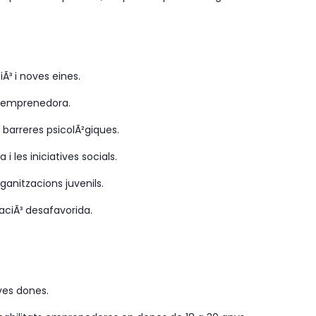
Ã³ i noves eines.
t emprenedora.
 barreres psicolÃ²giques.
i les iniciatives socials.
ganitzacions juvenils.
uaciÃ³ desafavorida.
oves dones.