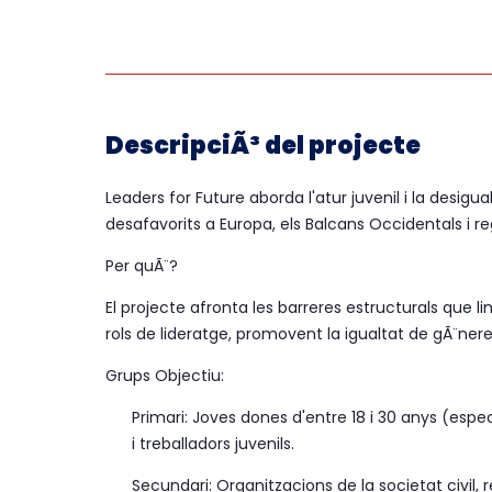
DescripciÃ³ del projecte
Leaders for Future aborda l'atur juvenil i la desi
desafavorits a Europa, els Balcans Occidentals i r
Per quÃ¨?
El projecte afronta les barreres estructurals que li
rols de lideratge, promovent la igualtat de gÃ¨nere, 
Grups Objectiu:
Primari: Joves dones d'entre 18 i 30 anys (es
i treballadors juvenils.
Secundari: Organitzacions de la societat civil, 