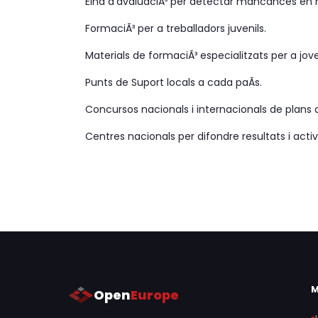
Eina d'avaluaciÃ³ per detectar mancances en 
FormaciÃ³ per a treballadors juvenils.
Materials de formaciÃ³ especialitzats per a jo
Punts de Suport locals a cada paÃ­s.
Concursos nacionals i internacionals de plans 
Centres nacionals per difondre resultats i activ
Open
Europe