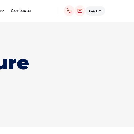
m
Contacta
CAT
ure