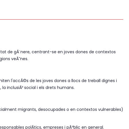
gualtat de gÃ¨nere, centrant-se en joves dones de contextos
egions veÃ¯nes.
miten l'accÃ©s de les joves dones a llocs de treball dignes i
la inclusiÃ³ social i els drets humans.
pecialment migrants, desocupades o en contextos vulnerables)
responsables polÃ­tics, empreses i pÃºblic en general.