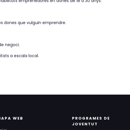
habilitats emprenedores en dones de 18 a 30 anys.
ves dones que vulguin emprendre.
de negoci.
itats a escala local.
MAPA WEB
PROGRAMES DE
JOVENTUT