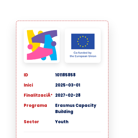
ID
101185858
Inici
2025-03-01
FinalitzaciÃ³
2027-02-28
Programa
Erasmus Capacity
Building
Sector
Youth