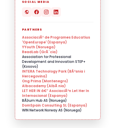
SOCIAL MEDIA
PARTNERS
AssociaciÃ³ de Programes Educatius
'OpenEurope' (Espanya)
YYouth (Noruega)
ReadLab (GrÃ¨cia)
Association for Professional
Development and Innovation STEP+
(Kosovo)
INTERA Technology Park (BÃ²snia i
Hercegovina)
Ong Prima (Montenegro)
Albacademy (AlbÃ nia)
LET HER IN â€“ AsociaciÃ³n Let Her In
Internacional (Espanya)
BÃ¦rum Hub AS (Noruega)
DomSpain Consulting SL (Espanya)
WIN Network Norway AS (Noruega)