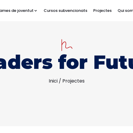
ames de joventut
Cursos subvencionats
Projectes
Qui so
aders for Fut
Inici
/
Projectes