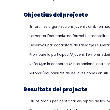
Objectius del projecte
Enfortir les organitzacions juvenils amb formaci
Fomentar l'educaciÃ³ no formal i la mentalita
Desenvolupar capacitats de lideratge i superar
Promoure la participaciÃ³ juvenil, l'emprenedoria 
ReforÃ§ar la cooperaciÃ³ internacional entre or
Millorar l'ocupabilitat de les joves dones en sit
Resultats del projecte
Grups focals per identificar els reptes de les j