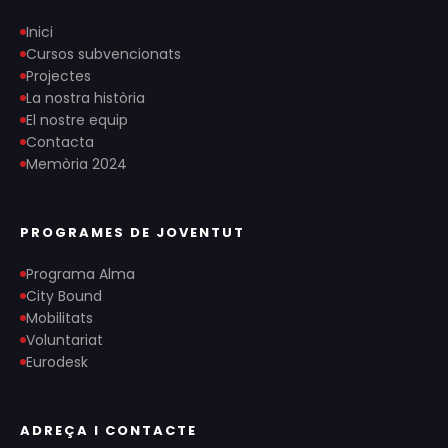
Inici
Cursos subvencionats
Projectes
La nostra història
El nostre equip
Contacta
Memòria 2024
PROGRAMES DE JOVENTUT
Programa Alma
City Bound
Mobilitats
Voluntariat
Eurodesk
ADREÇA I CONTACTE