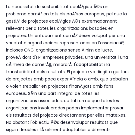
La necessitat de sostenibilitat ecolÃ²gica Ã©s un
problema comÃº en tots els paÃ¯sos europeus, pel que la
gestiÃ³ de projectes ecolÃ²gics Ã©s extremadament
rellevant per a totes les organitzacions basades en
projectes. Un enfocament comÃº desenvolupat per una
varietat d'organitzacions representades en l'associaciÃ³,
incloses ONG, organitzacions sense Ã nim de lucre,
proveÃ¯dors d'FP, empreses privades, una universitat i una
cÃ mera de comerÃ§, millorarÃ l'adaptabilitat i la
transferibilitat dels resultats. El projecte va dirigit a gestors
de projectes amb poca experiÃ¨ncia o amb, que treballen
o volen treballar en projectes finanÃ§ats amb fons
europeus. SÃ³n una part integral de totes les
organitzacions associades, de tal forma que totes les
organitzacions involucrades poden implementar provar
els resultats del projecte directament per elles mateixes.
No obstant l'objectiu Ã©s desenvolupar resultats que
siguin flexibles i fÃ cilment adaptables a diferents