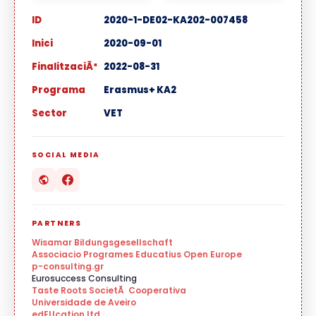
ID
2020-1-DE02-KA202-007458
Inici
2020-09-01
FinalitzaciÃ³
2022-08-31
Programa
Erasmus+ KA2
Sector
VET
SOCIAL MEDIA
PARTNERS
Wisamar Bildungsgesellschaft
Associacio Programes Educatius Open Europe
p-consulting.gr
Eurosuccess Consulting
Taste Roots SocietÃ Cooperativa
Universidade de Aveiro
edEUcation ltd