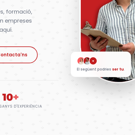
s, formació,
 en empreses
aquí.
ontacta'ns
+
El següent podries
ser tu
.
10
+
S
ANYS D'EXPERIÈNCIA