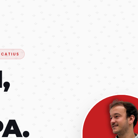
UCATIUS
,
A.